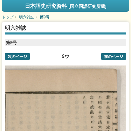
日本語史研究資料
[国立国語研究所蔵]
トップ
明六雑誌
第9号
明六雑誌
第9号
9ウ
次のページ
前のページ