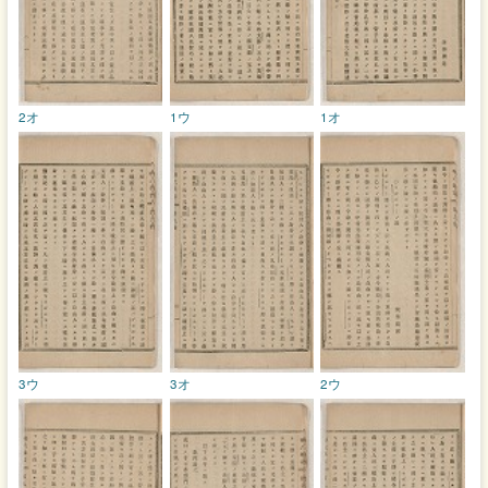
2オ
1ウ
1オ
3ウ
3オ
2ウ