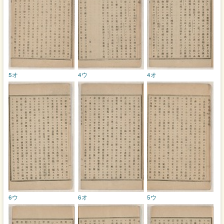
5オ
4ウ
4オ
6ウ
6オ
5ウ