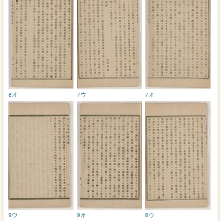
8オ
7ウ
7オ
9ウ
9オ
8ウ