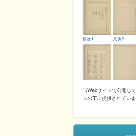
目次1
凡例2
1
目次2
当Webサイトで公開し
ス
の下に提供されていま
3
2