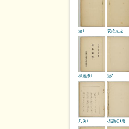
遊1
表紙見返
標題紙1
遊2
凡例1
標題紙1裏