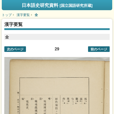
日本語史研究資料
[国立国語研究所蔵]
トップ
漢字要覧
全
漢字要覧
全
29
次のページ
前のページ