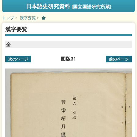
日本語史研究資料
[国立国語研究所蔵]
トップ
漢字要覧
全
漢字要覧
全
図版31
次のページ
前のページ