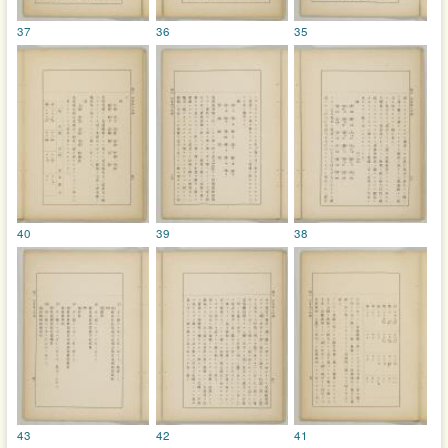
37
36
35
40
39
38
43
42
41