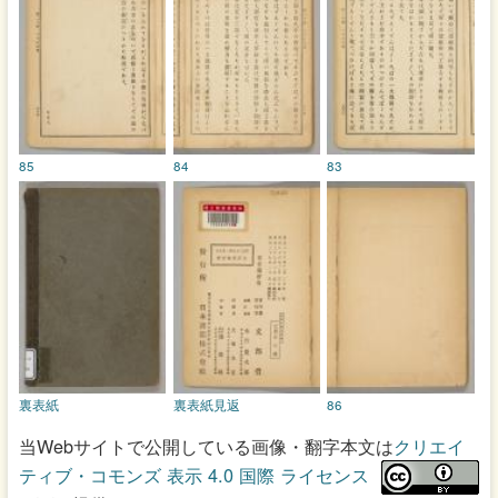
85
84
83
裏表紙
裏表紙見返
86
当Webサイトで公開している画像・翻字本文は
クリエイ
ティブ・コモンズ 表示 4.0 国際 ライセンス