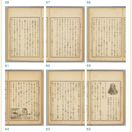
58
57
56
61
60
59
64
63
62