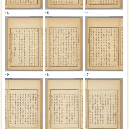
46
45
44
49
48
47