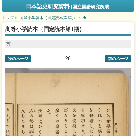
日本語史研究資料
[国立国語研究所蔵]
トップ
高等小学読本（国定読本第1期）
五
高等小学読本（国定読本第1期）
五
26
次のページ
前のページ