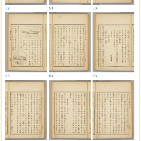
52
51
50
55
54
53