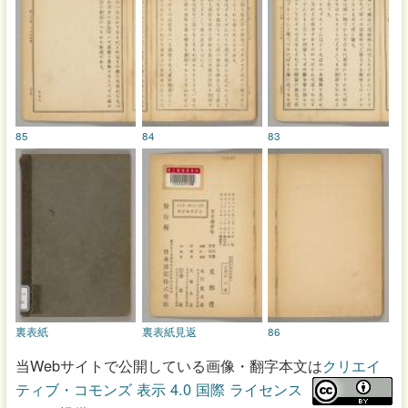
85
84
83
裏表紙
裏表紙見返
86
当Webサイトで公開している画像・翻字本文は
クリエイ
ティブ・コモンズ 表示 4.0 国際 ライセンス