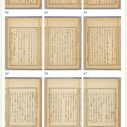
46
45
44
49
48
47