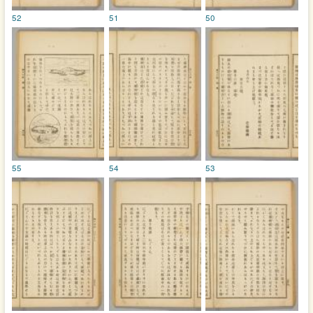
52
51
50
55
54
53