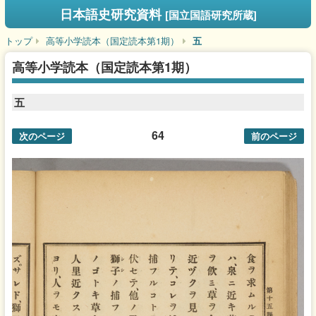
日本語史研究資料
[国立国語研究所蔵]
トップ
高等小学読本（国定読本第1期）
五
高等小学読本（国定読本第1期）
五
64
次のページ
前のページ