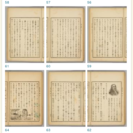
58
57
56
61
60
59
64
63
62