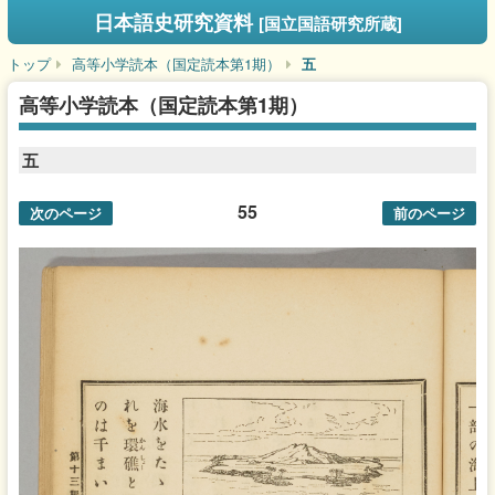
日本語史研究資料
[国立国語研究所蔵]
トップ
高等小学読本（国定読本第1期）
五
高等小学読本（国定読本第1期）
五
55
次のページ
前のページ