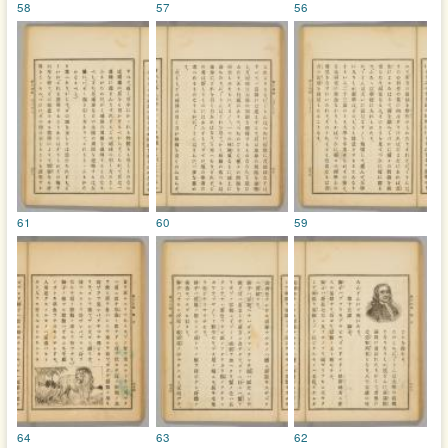
58
57
56
61
60
59
64
63
62