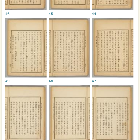
46
45
44
49
48
47