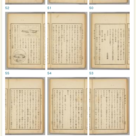
52
51
50
55
54
53