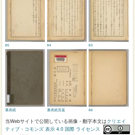
85
84
83
裏表紙
裏表紙見返
86
当Webサイトで公開している画像・翻字本文は
クリエイ
ティブ・コモンズ 表示 4.0 国際 ライセンス