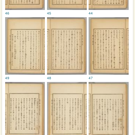
46
45
44
49
48
47