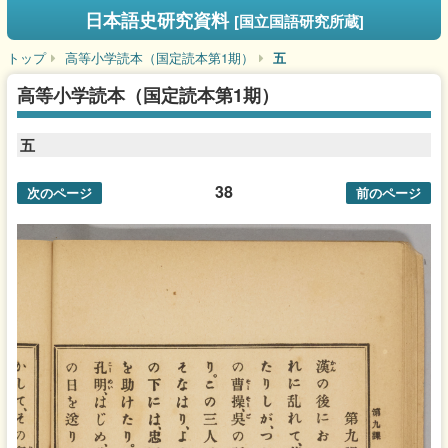
日本語史研究資料
[国立国語研究所蔵]
トップ
高等小学読本（国定読本第1期）
五
高等小学読本（国定読本第1期）
五
38
次のページ
前のページ