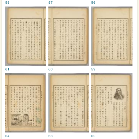
58
57
56
61
60
59
64
63
62