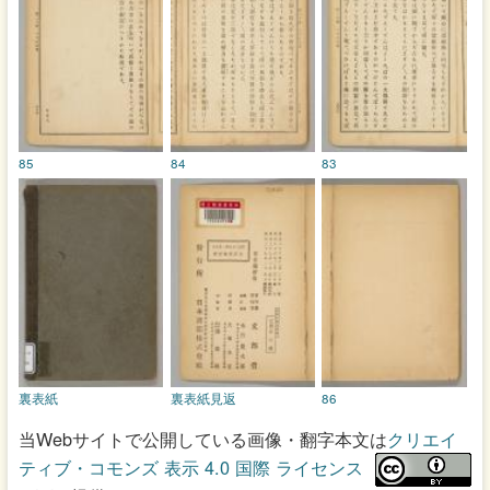
85
84
83
裏表紙
裏表紙見返
86
当Webサイトで公開している画像・翻字本文は
クリエイ
ティブ・コモンズ 表示 4.0 国際 ライセンス