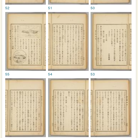
52
51
50
55
54
53