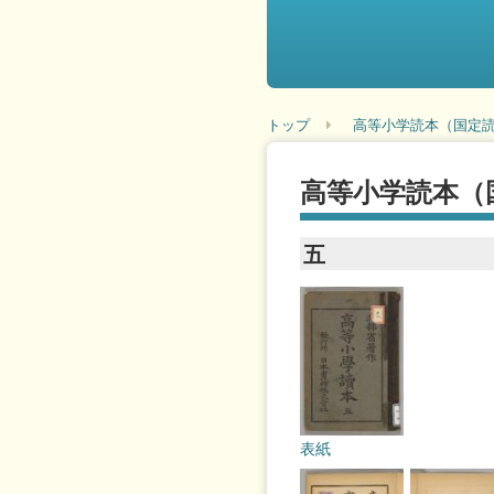
トップ
高等小学読本（国定読
高等小学読本（
五
表紙