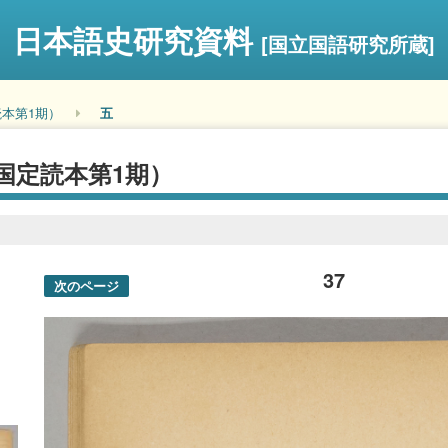
日本語史研究資料
[国立国語研究所蔵]
本第1期）
五
国定読本第1期）
37
次のページ