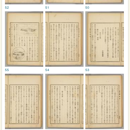
52
51
50
55
54
53