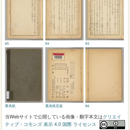
85
84
83
裏表紙
裏表紙見返
86
当Webサイトで公開している画像・翻字本文は
クリエイ
ティブ・コモンズ 表示 4.0 国際 ライセンス