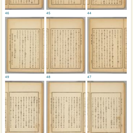
46
45
44
49
48
47