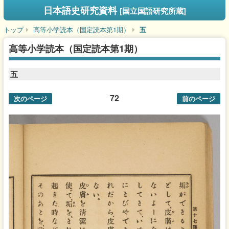
日本語史研究資料
[国立国語研究所蔵]
トップ
高等小学読本（国定読本第1期）
五
高等小学読本（国定読本第1期）
五
72
次のページ
前のページ