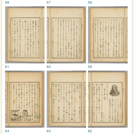
58
57
56
61
60
59
64
63
62