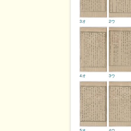
3オ
2ウ
4オ
3ウ
5オ
4ウ