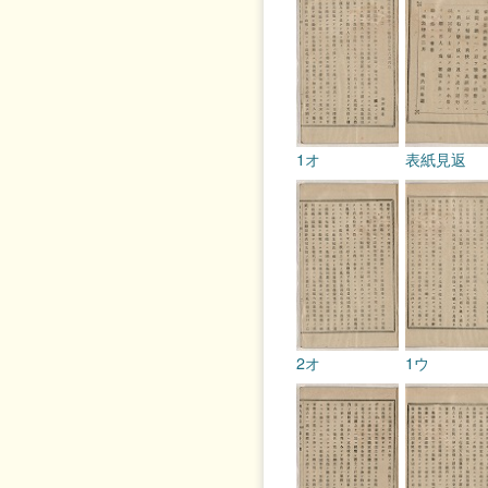
1オ
表紙見返
2オ
1ウ