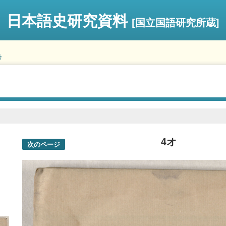
日本語史研究資料
[国立国語研究所蔵]
号
4オ
次のページ