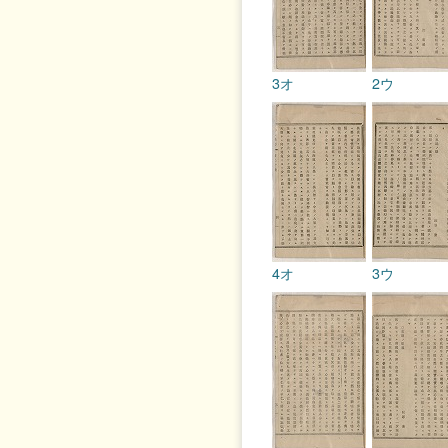
3オ
2ウ
4オ
3ウ