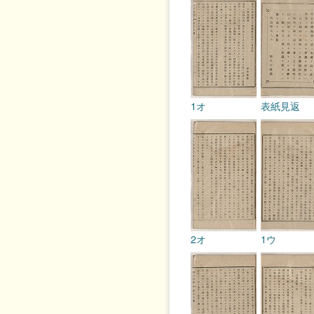
1オ
表紙見返
2オ
1ウ