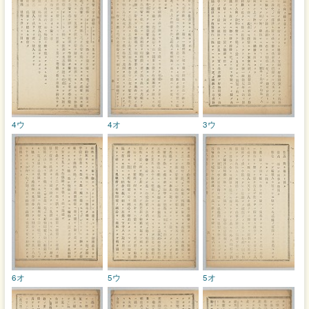
4ウ
4オ
3ウ
6オ
5ウ
5オ