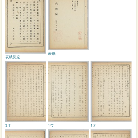
表紙
表紙見返
3オ
1ウ
1オ