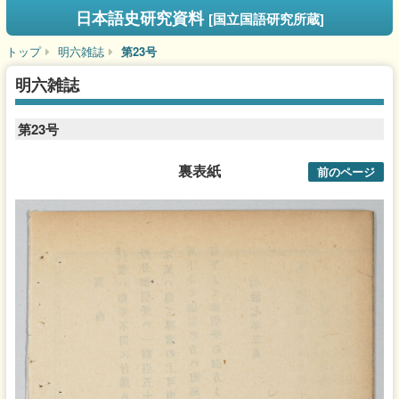
日本語史研究資料
[国立国語研究所蔵]
トップ
明六雑誌
第23号
明六雑誌
第23号
裏表紙
前のページ