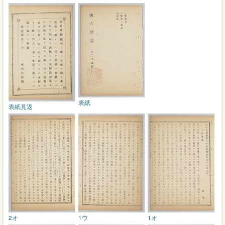
表紙
表紙見返
2オ
1ウ
1オ