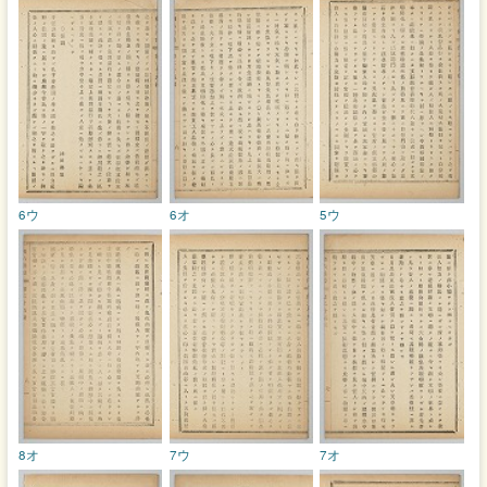
6ウ
6オ
5ウ
8オ
7ウ
7オ