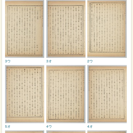
3ウ
3オ
2ウ
5オ
4ウ
4オ