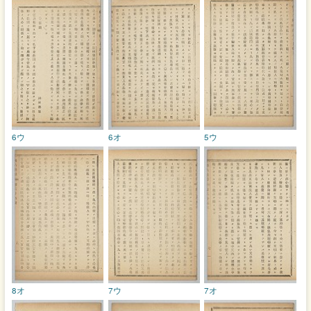
6ウ
6オ
5ウ
8オ
7ウ
7オ