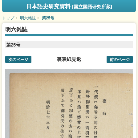
日本語史研究資料
[国立国語研究所蔵]
トップ
明六雑誌
第25号
明六雑誌
第25号
裏表紙見返
次のページ
前のページ