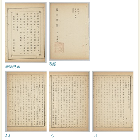
表紙
表紙見返
2オ
1ウ
1オ