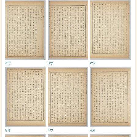
3ウ
3オ
2ウ
5オ
4ウ
4オ