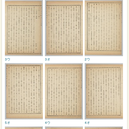
3ウ
3オ
2ウ
5オ
4ウ
4オ