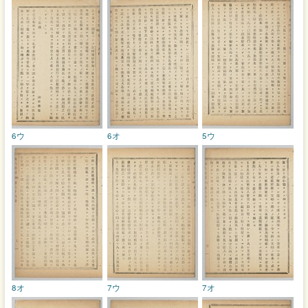
6ウ
6オ
5ウ
8オ
7ウ
7オ