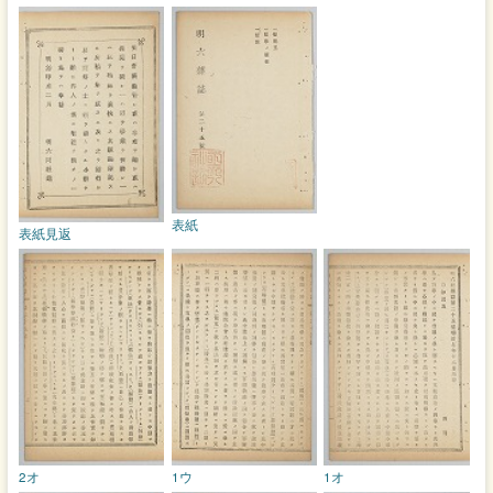
表紙
表紙見返
2オ
1ウ
1オ