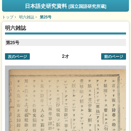
日本語史研究資料
[国立国語研究所蔵]
トップ
明六雑誌
第25号
明六雑誌
第25号
2オ
次のページ
前のページ