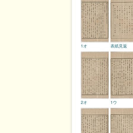
1オ
表紙見返
2オ
1ウ