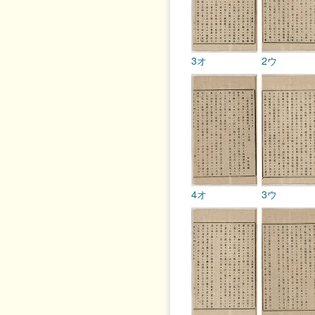
3オ
2ウ
4オ
3ウ