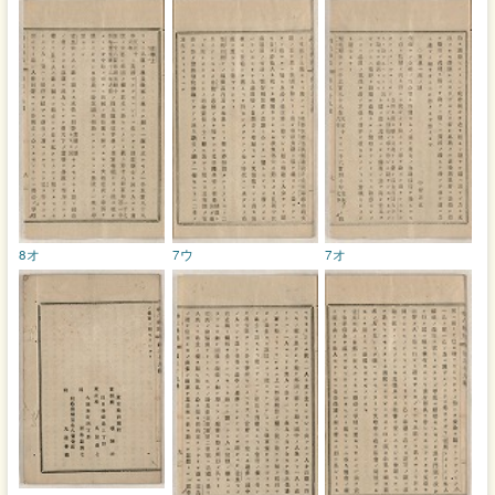
8オ
7ウ
7オ