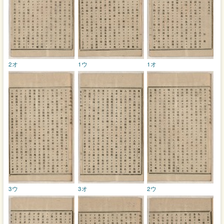
2オ
1ウ
1オ
3ウ
3オ
2ウ