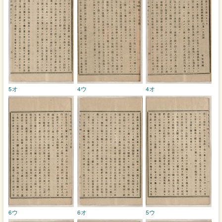
5オ
4ウ
4オ
6ウ
6オ
5ウ