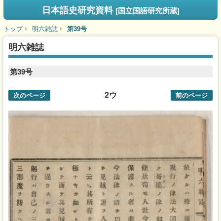
日本語史研究資料
[国立国語研究所蔵]
トップ
明六雑誌
第39号
明六雑誌
第39号
2ウ
次のページ
前のページ