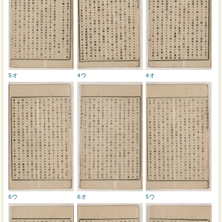
5オ
4ウ
4オ
6ウ
6オ
5ウ