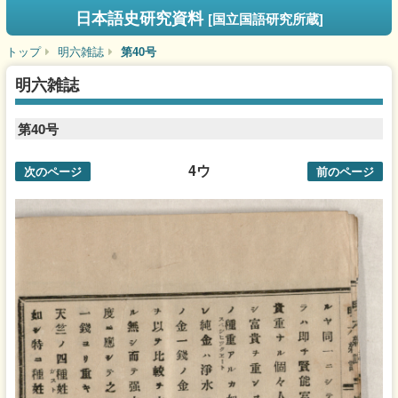
日本語史研究資料
[国立国語研究所蔵]
トップ
明六雑誌
第40号
明六雑誌
第40号
4ウ
次のページ
前のページ