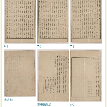
8オ
7ウ
7オ
裏表紙
裏表紙見返
8ウ