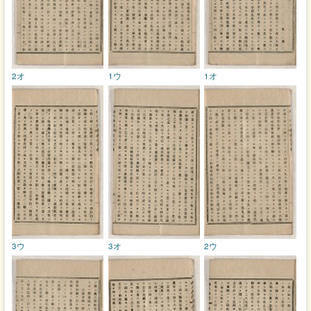
2オ
1ウ
1オ
3ウ
3オ
2ウ