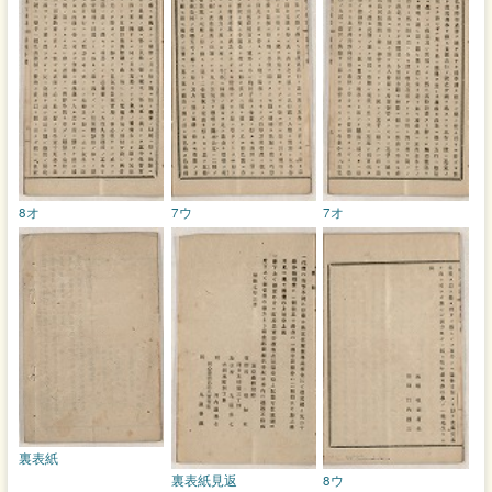
8オ
7ウ
7オ
裏表紙
裏表紙見返
8ウ