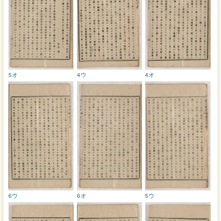
5オ
4ウ
4オ
6ウ
6オ
5ウ