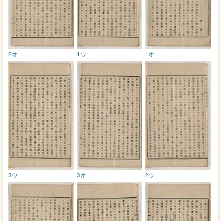
2オ
1ウ
1オ
3ウ
3オ
2ウ