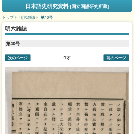
日本語史研究資料
[国立国語研究所蔵]
トップ
明六雑誌
第40号
明六雑誌
第40号
4オ
次のページ
前のページ