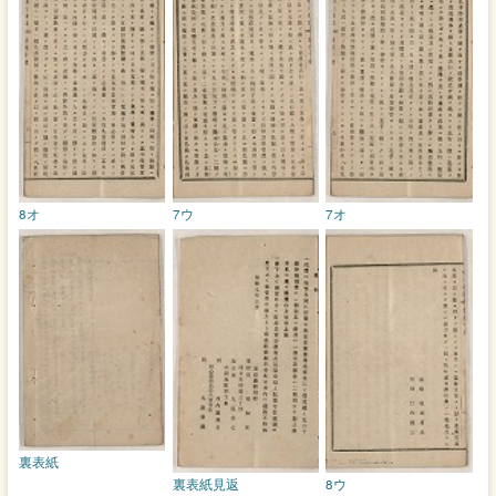
8オ
7ウ
7オ
裏表紙
裏表紙見返
8ウ