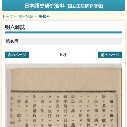
日本語史研究資料
[国立国語研究所蔵]
トップ
明六雑誌
第40号
明六雑誌
第40号
8オ
次のページ
前のページ