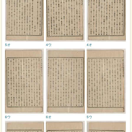
5オ
4ウ
4オ
6ウ
6オ
5ウ