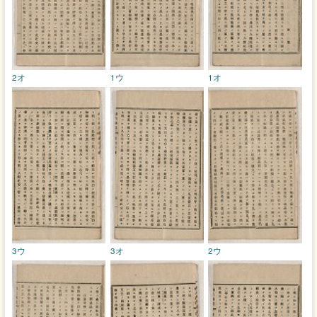
2オ
1ウ
1オ
3ウ
3オ
2ウ