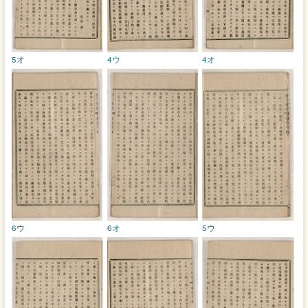
5オ
4ウ
4オ
6ウ
6オ
5ウ