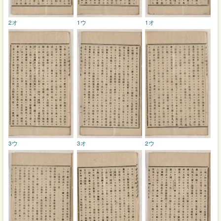
2オ
1ウ
1オ
3ウ
3オ
2ウ