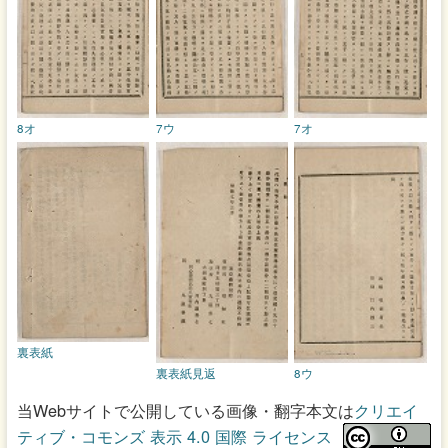
8オ
7ウ
7オ
裏表紙
裏表紙見返
8ウ
当Webサイトで公開している画像・翻字本文は
クリエイ
ティブ・コモンズ 表示 4.0 国際 ライセンス