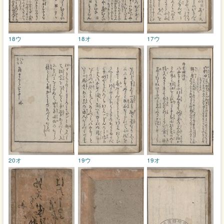
18ウ
18オ
17ウ
20オ
19ウ
19オ