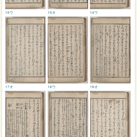
15ウ
15オ
14ウ
17オ
16ウ
16オ