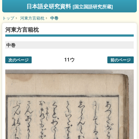
日本語史研究資料
[国立国語研究所蔵]
トップ
河東方言箱枕
中巻
河東方言箱枕
中巻
11ウ
次のページ
前のページ