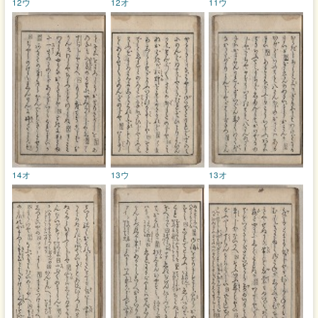
12ウ
12オ
11ウ
14オ
13ウ
13オ