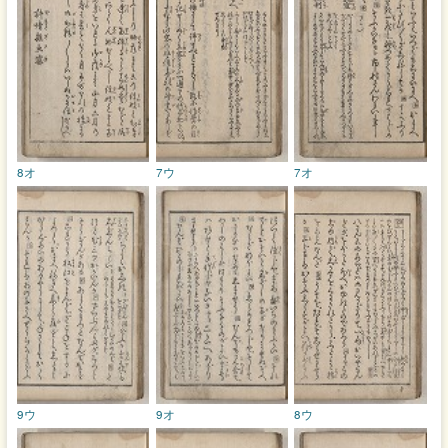
8オ
7ウ
7オ
9ウ
9オ
8ウ