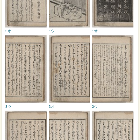
2オ
1ウ
1オ
3ウ
3オ
2ウ