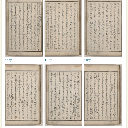
11オ
10ウ
10オ