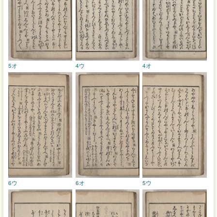
5オ
4ウ
4オ
6ウ
6オ
5ウ