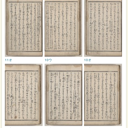
11オ
10ウ
10オ