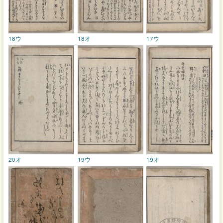
18ウ
18オ
17ウ
20オ
19ウ
19オ