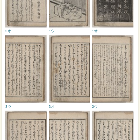
2オ
1ウ
1オ
3ウ
3オ
2ウ