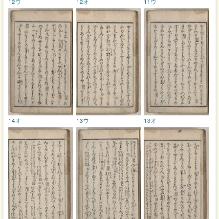
12ウ
12オ
11ウ
14オ
13ウ
13オ