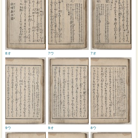
8オ
7ウ
7オ
9ウ
9オ
8ウ