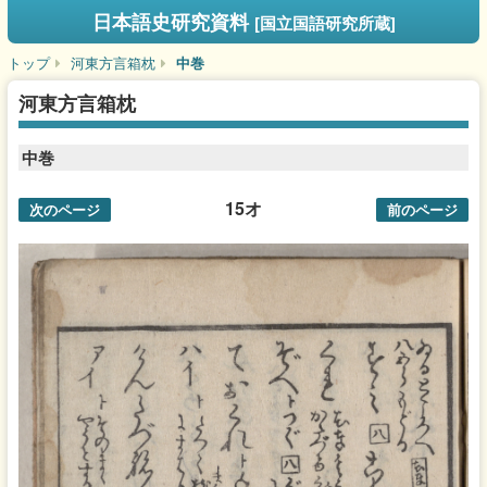
日本語史研究資料
[国立国語研究所蔵]
トップ
河東方言箱枕
中巻
河東方言箱枕
中巻
15オ
次のページ
前のページ