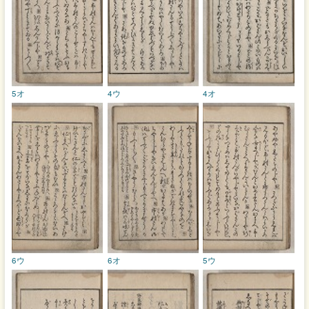
5オ
4ウ
4オ
6ウ
6オ
5ウ