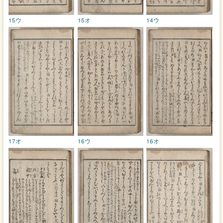
15ウ
15オ
14ウ
17オ
16ウ
16オ