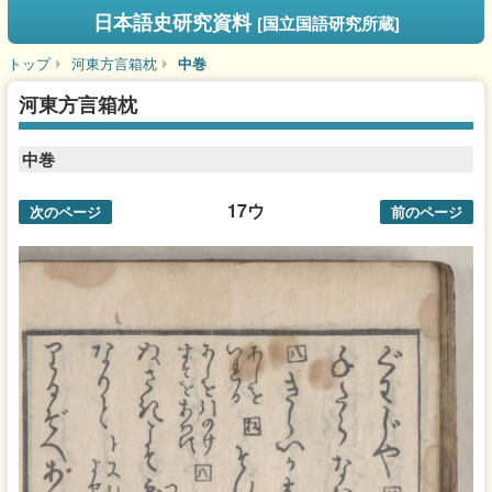
日本語史研究資料
[国立国語研究所蔵]
トップ
河東方言箱枕
中巻
河東方言箱枕
中巻
17ウ
次のページ
前のページ