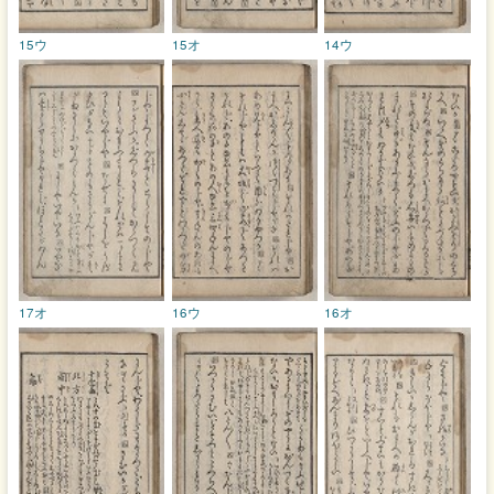
15ウ
15オ
14ウ
17オ
16ウ
16オ