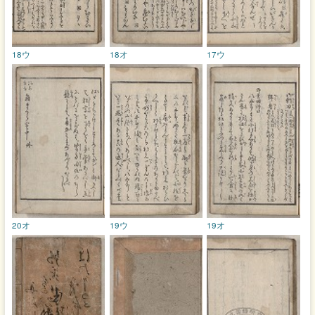
18ウ
18オ
17ウ
20オ
19ウ
19オ