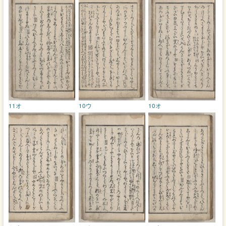
11オ
10ウ
10オ