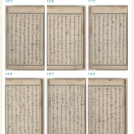
12ウ
12オ
11ウ
14オ
13ウ
13オ