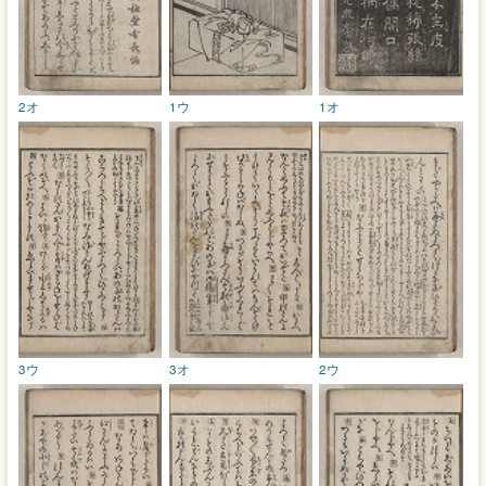
2オ
1ウ
1オ
3ウ
3オ
2ウ