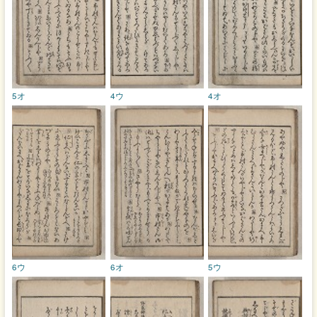
5オ
4ウ
4オ
6ウ
6オ
5ウ