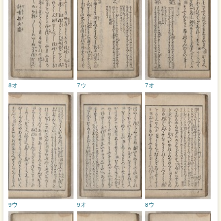
8オ
7ウ
7オ
9ウ
9オ
8ウ