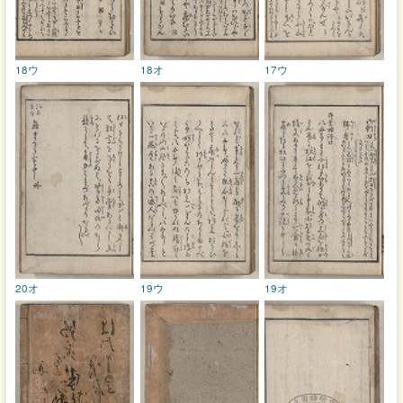
18ウ
18オ
17ウ
20オ
19ウ
19オ