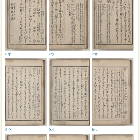
8オ
7ウ
7オ
9ウ
9オ
8ウ