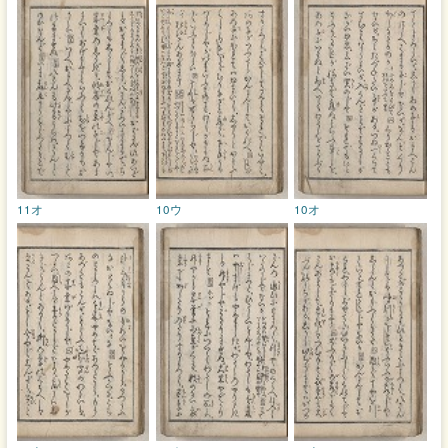
11オ
10ウ
10オ