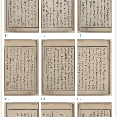
5オ
4ウ
4オ
6ウ
6オ
5ウ