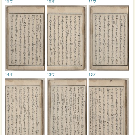
12ウ
12オ
11ウ
14オ
13ウ
13オ