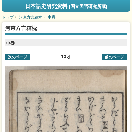
日本語史研究資料
[国立国語研究所蔵]
トップ
河東方言箱枕
中巻
河東方言箱枕
中巻
13オ
次のページ
前のページ