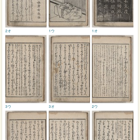
2オ
1ウ
1オ
3ウ
3オ
2ウ