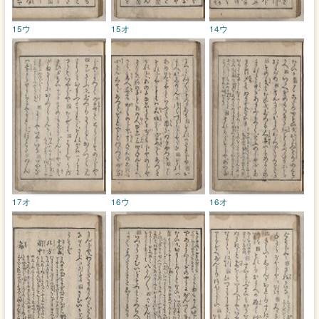
15ウ
15オ
14ウ
17オ
16ウ
16オ