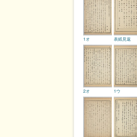
1オ
表紙見返
2オ
1ウ