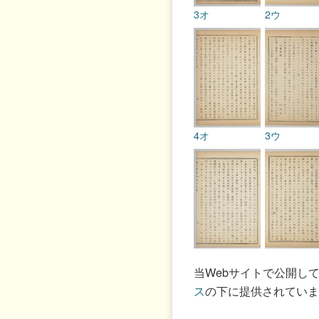
3オ
2ウ
4オ
3ウ
5オ
4ウ
当Webサイトで公開し
ス
の下に提供されていま