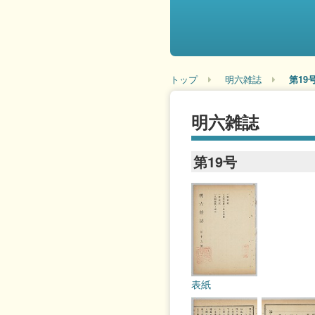
トップ
明六雑誌
第19
明六雑誌
第19号
表紙