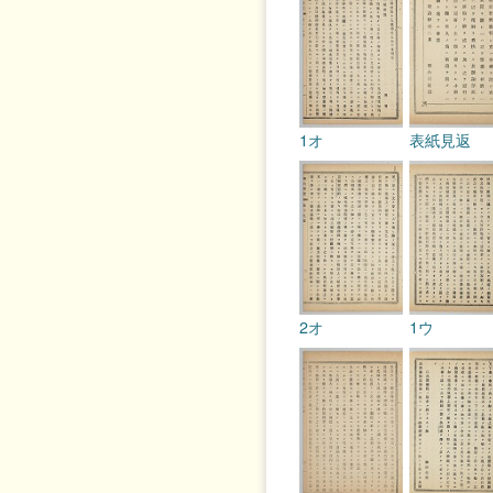
1オ
表紙見返
2オ
1ウ