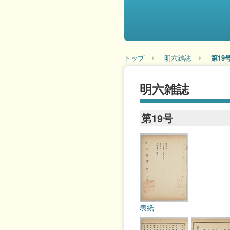
トップ
明六雑誌
第19
明六雑誌
第19号
表紙