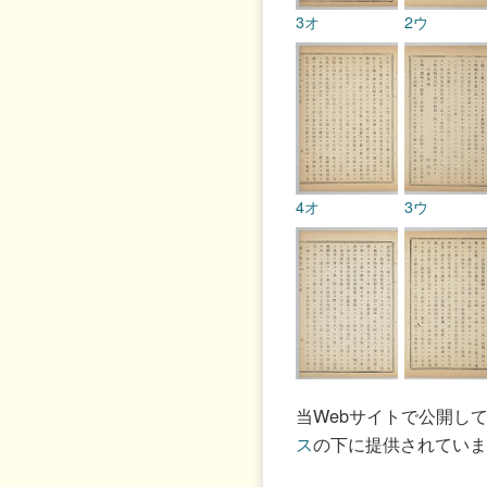
3オ
2ウ
4オ
3ウ
5オ
4ウ
当Webサイトで公開し
ス
の下に提供されていま