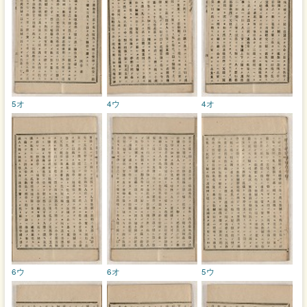
5オ
4ウ
4オ
6ウ
6オ
5ウ