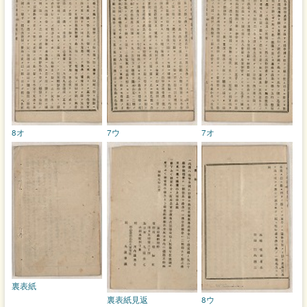
8オ
7ウ
7オ
裏表紙
裏表紙見返
8ウ