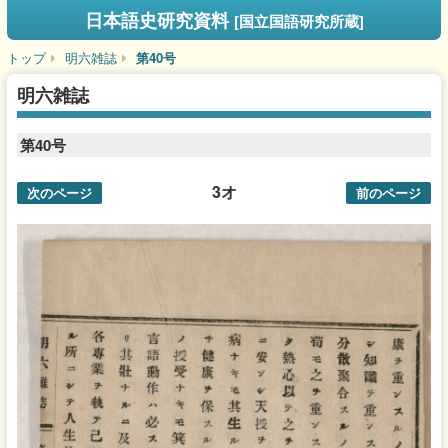
日本語史研究資料
[国立国語研究所蔵]
トップ
明六雑誌
第40号
明六雑誌
第40号
3オ
次のページ
前のページ