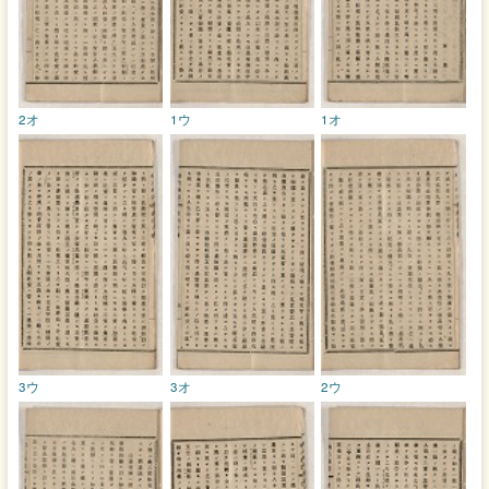
2オ
1ウ
1オ
3ウ
3オ
2ウ