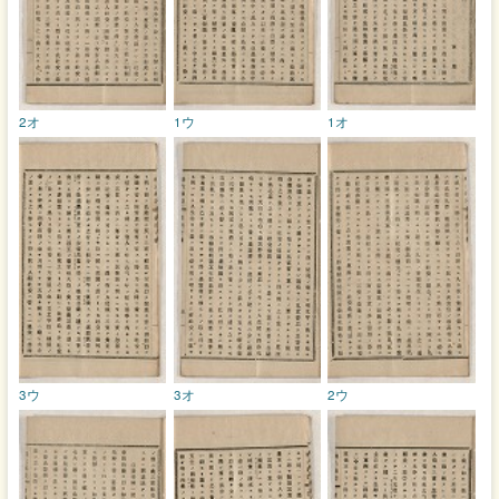
2オ
1ウ
1オ
3ウ
3オ
2ウ