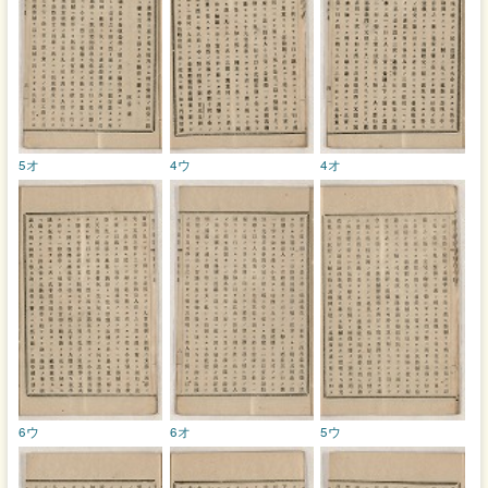
5オ
4ウ
4オ
6ウ
6オ
5ウ