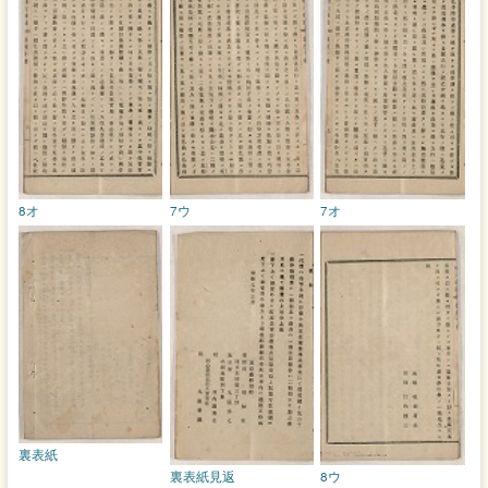
8オ
7ウ
7オ
裏表紙
裏表紙見返
8ウ