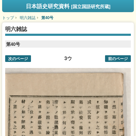
日本語史研究資料
[国立国語研究所蔵]
トップ
明六雑誌
第40号
明六雑誌
第40号
3ウ
次のページ
前のページ