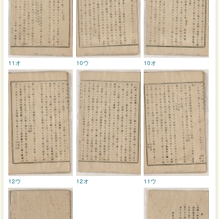
11オ
10ウ
10オ
12ウ
12オ
11ウ