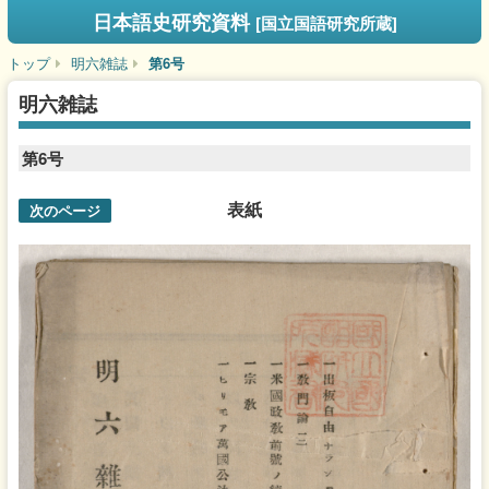
日本語史研究資料
[国立国語研究所蔵]
トップ
明六雑誌
第6号
明六雑誌
第6号
表紙
次のページ