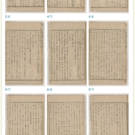
5オ
4ウ
4オ
6ウ
6オ
5ウ