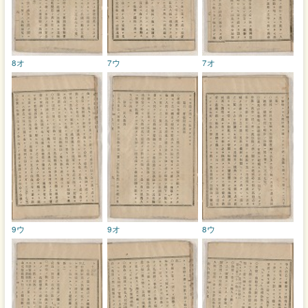
8オ
7ウ
7オ
9ウ
9オ
8ウ