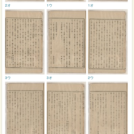
2オ
1ウ
1オ
3ウ
3オ
2ウ