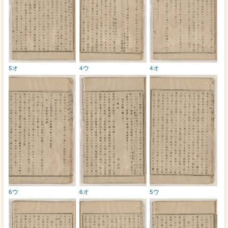
5オ
4ウ
4オ
6ウ
6オ
5ウ