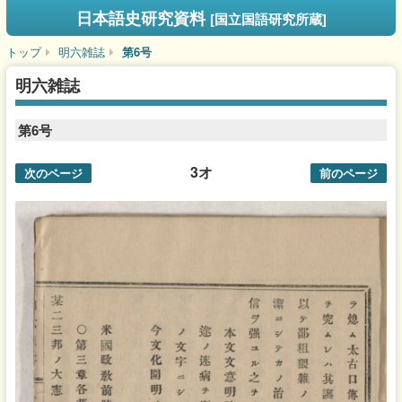
日本語史研究資料
[国立国語研究所蔵]
トップ
明六雑誌
第6号
明六雑誌
第6号
3オ
次のページ
前のページ