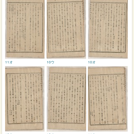
11オ
10ウ
10オ