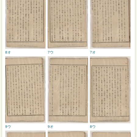
8オ
7ウ
7オ
9ウ
9オ
8ウ