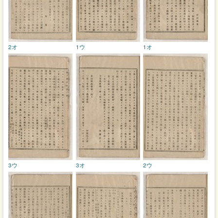
2オ
1ウ
1オ
3ウ
3オ
2ウ