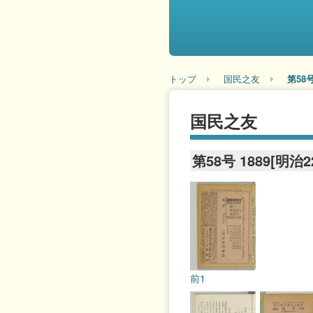
トップ
国民之友
第58号
国民之友
第58号 1889[明治2
前1