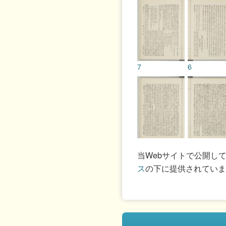
7
6
9
8
当Webサイトで公開し
ス
の下に提供されていま
11
10