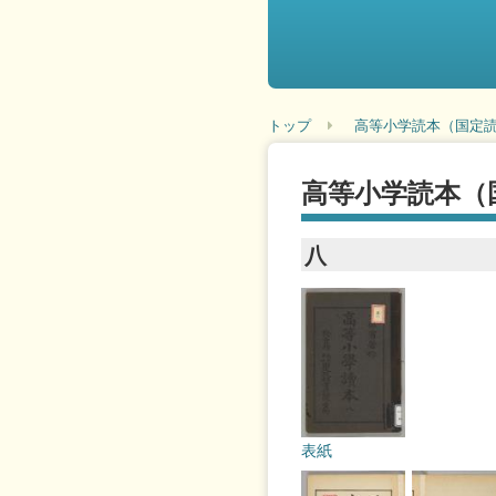
トップ
高等小学読本（国定読
高等小学読本（
八
表紙