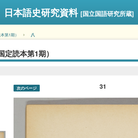
日本語史研究資料
[国立国語研究所蔵]
本第1期）
八
国定読本第1期）
31
次のページ