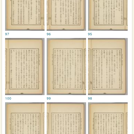
97
96
95
100
99
98