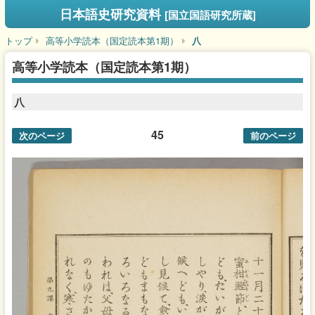
日本語史研究資料
[国立国語研究所蔵]
トップ
高等小学読本（国定読本第1期）
八
高等小学読本（国定読本第1期）
八
45
次のページ
前のページ