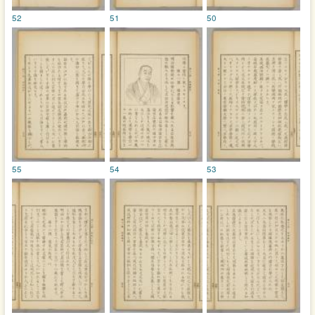
52
51
50
55
54
53