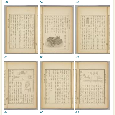
58
57
56
61
60
59
64
63
62