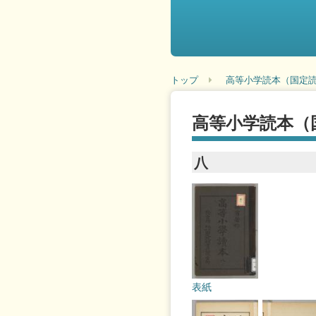
トップ
高等小学読本（国定読
高等小学読本（
八
表紙