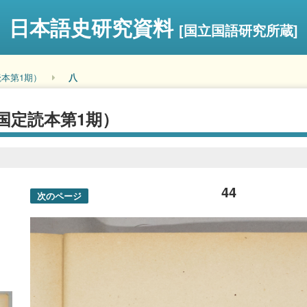
日本語史研究資料
[国立国語研究所蔵]
本第1期）
八
国定読本第1期）
44
次のページ