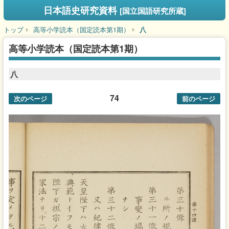
日本語史研究資料
[国立国語研究所蔵]
トップ
高等小学読本（国定読本第1期）
八
高等小学読本（国定読本第1期）
八
74
次のページ
前のページ