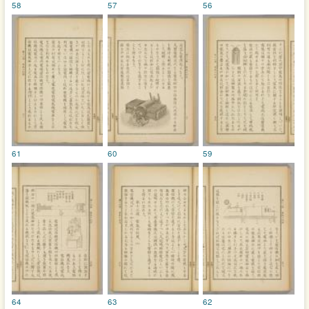
58
57
56
61
60
59
64
63
62