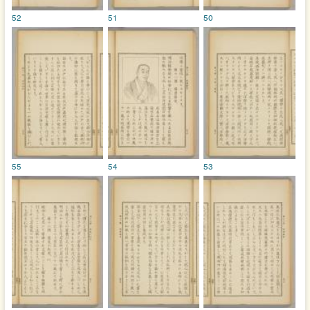
52
51
50
55
54
53