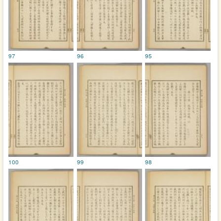
97
96
95
100
99
98