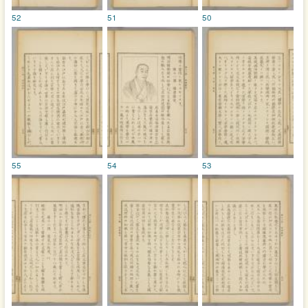
52
51
50
55
54
53