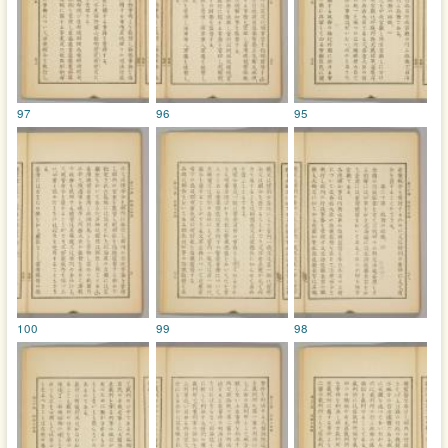
97
96
95
100
99
98