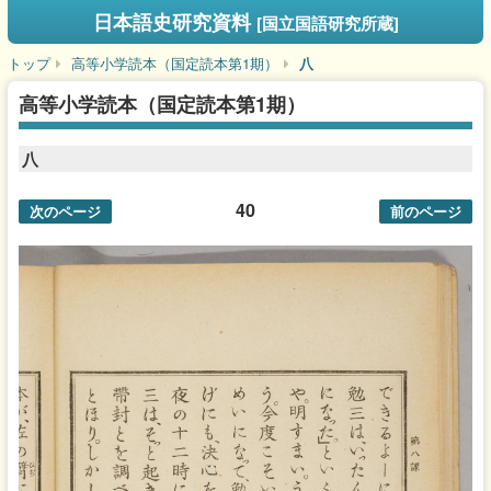
日本語史研究資料
[国立国語研究所蔵]
トップ
高等小学読本（国定読本第1期）
八
高等小学読本（国定読本第1期）
八
40
次のページ
前のページ