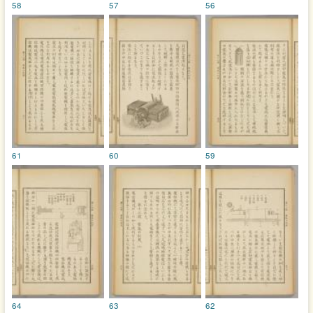
58
57
56
61
60
59
64
63
62