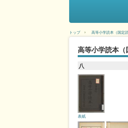
トップ
高等小学読本（国定読
高等小学読本（
八
表紙