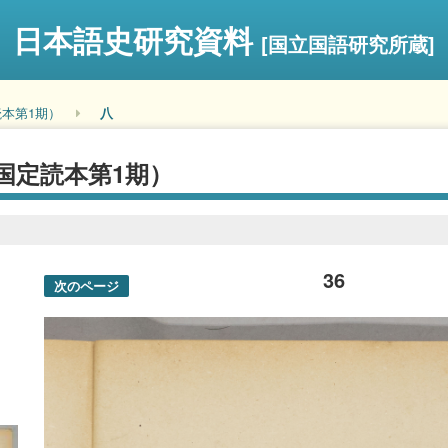
日本語史研究資料
[国立国語研究所蔵]
本第1期）
八
国定読本第1期）
36
次のページ