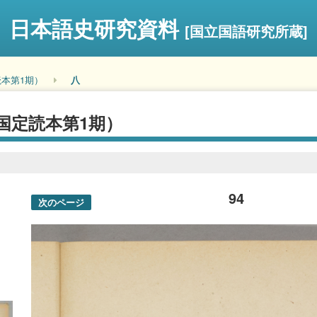
日本語史研究資料
[国立国語研究所蔵]
本第1期）
八
国定読本第1期）
94
次のページ