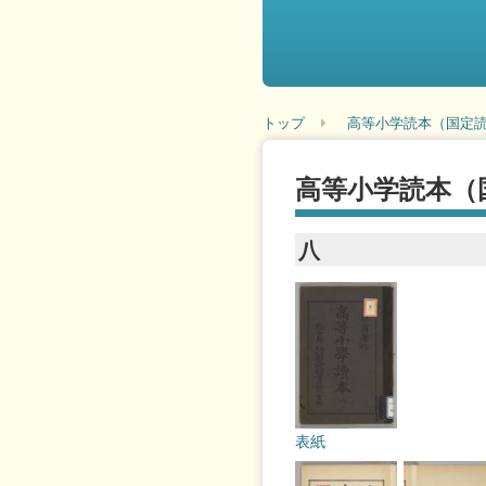
トップ
高等小学読本（国定読
高等小学読本（
八
表紙