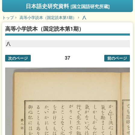
日本語史研究資料
[国立国語研究所蔵]
トップ
高等小学読本（国定読本第1期）
八
高等小学読本（国定読本第1期）
八
37
次のページ
前のページ