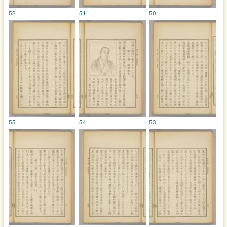
52
51
50
55
54
53