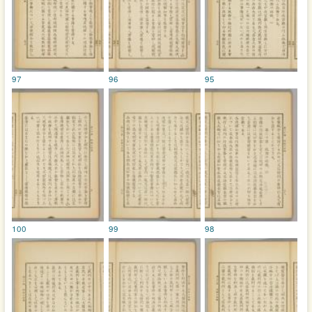
97
96
95
100
99
98