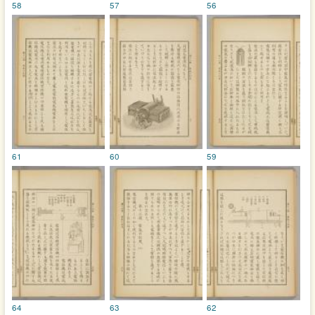
58
57
56
61
60
59
64
63
62